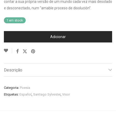
contar a sua própria versão de um mundo cada vez mais desolado
e desconectado, num “amable proceso de disolución”.
1 em stock
Adicionar
Descrição
Categoria:
Poesia
Etiquetas:
Español
,
Santiago Sylvester
,
Visor