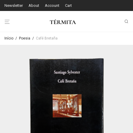
Newsletter
About
Account
Cart
Início
/
Poesia
/
Café Bretaña