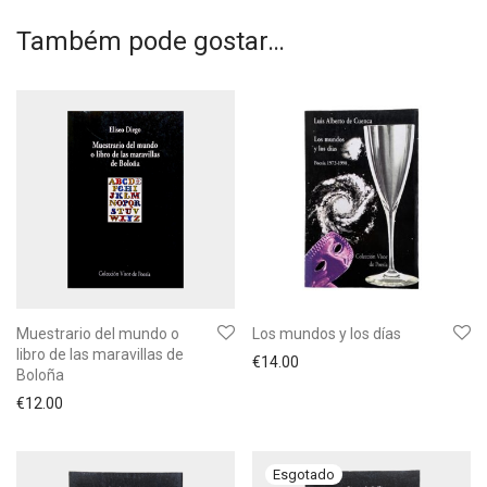
Também pode gostar…
Muestrario del mundo o
Los mundos y los días
libro de las maravillas de
€
14.00
Boloña
€
12.00