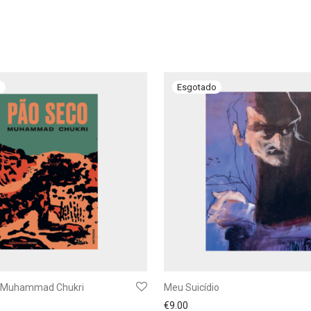
– Muhammad Chukri
Meu Suicídio
€
9.00