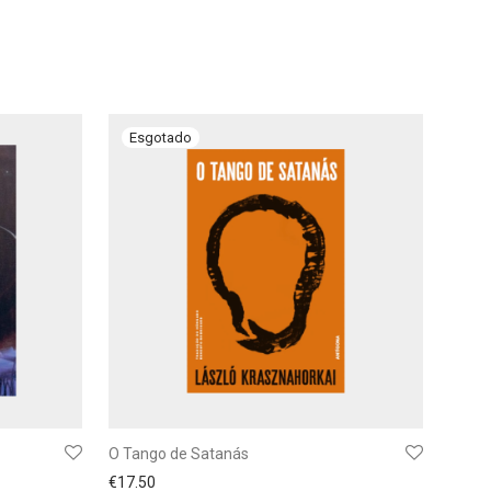
O Tango de Satanás
€
17.50