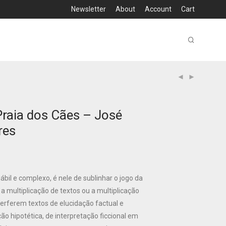
Newsletter
About
Account
Cart
Praia dos Cães – José
res
bil e complexo, é nele de sublinhar o jogo da
a multiplicação de textos ou a multiplicação
terferem textos de elucidação factual e
ção hipotética, de interpretação ficcional em