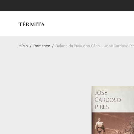
Início
/
Romance
/
Balada da Praia dos Cães – José Cardoso Pi