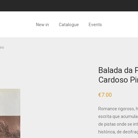
New in
Catalogue
Events
res
Balada da 
Cardoso Pi
€
7.00
Romance rigoroso, há
escrita que acumula 
de pistas onde se in
histórica, de decifra