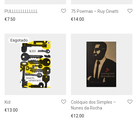
PULLLLLLLLLLLLL
75 Poemas – Ruy Cinatti
€
7.50
€
14.00
Kid
Colóquio dos Simples –
Nunes da Rocha
€
13.00
€
12.00