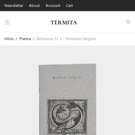
Newsletter
About
Account
Cart
Início
/
Poesia
/
Anfisbena 22. II – Bernardo Salgado