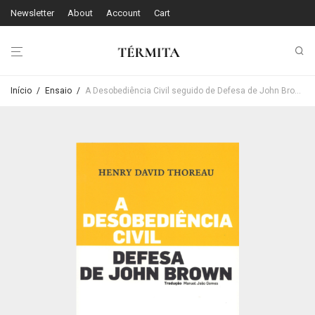
Newsletter
About
Account
Cart
Início
/
Ensaio
/
A Desobediência Civil seguido de Defesa de John Brown